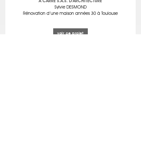
A CARRÉ S.A.S. D'ARCHITECTURE
Sylvie DESMOND
Rénovation d’une maison années 30 à Toulouse
voir ce projet
TILT ARCHITECTES
« Vert d’eau »
voir ce projet