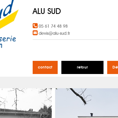
ALU SUD
05 61 74 48 98
devis@alu-sud.fr
contact
retour
Dé