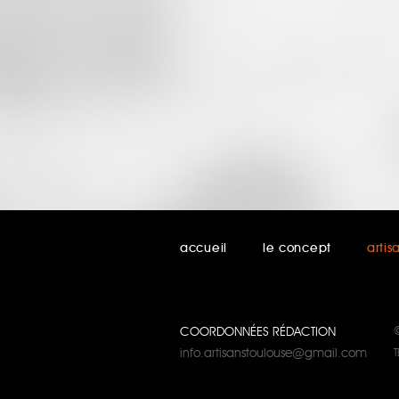
accueil
le concept
artis
COORDONNÉES RÉDACTION
info.artisanstoulouse@gmail.com
T