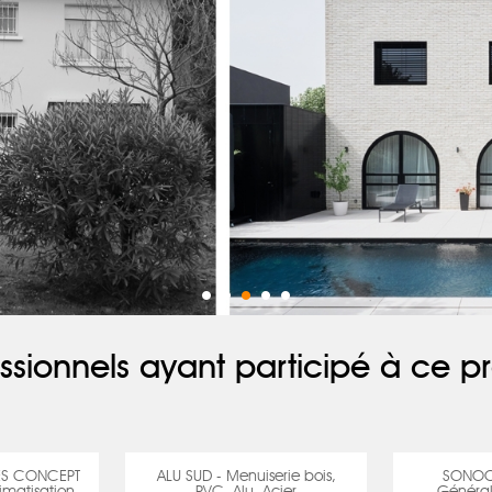
ssionnels ayant participé à ce pr
ES CONCEPT
ALU SUD - Menuiserie bois,
SONOCA