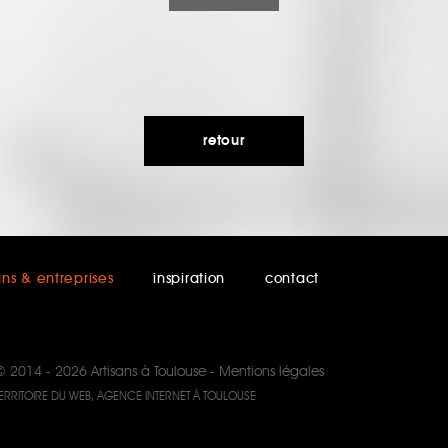
retour
ans & entreprises
inspiration
contact
© 2014 - 2026
Artisans à Toulouse
-
Mentions légales
ERRITOIRE DU WEB, AGENCE INTERNET À TOULOUSE