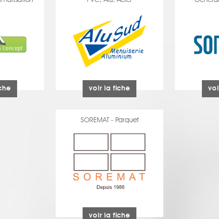
imatisation
PVC, Alu, Acier
Général
iche
voir la fiche
voi
SOREMAT - Parquet
voir la fiche