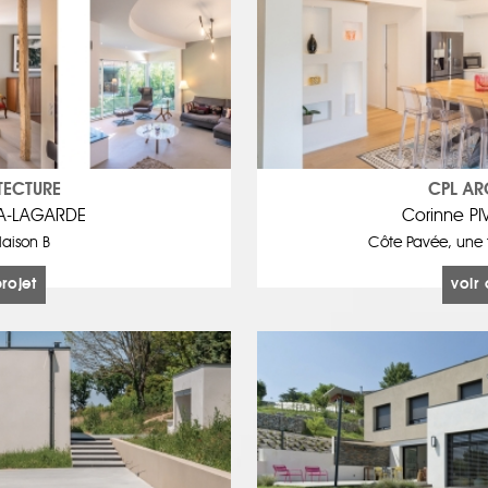
TECTURE
CPL AR
TA-LAGARDE
Corinne P
aison B
Côte Pavée, une 
projet
voir 