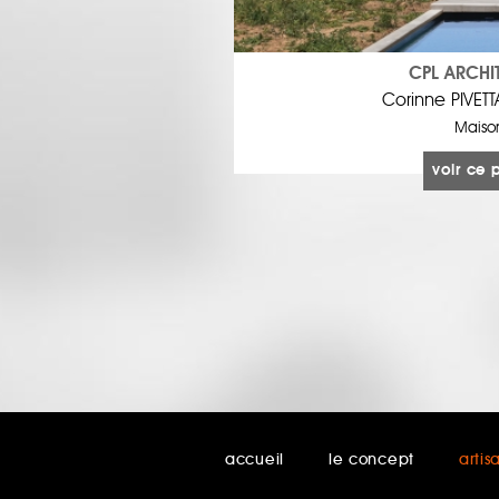
CPL ARCHI
Corinne PIVET
Maiso
voir ce 
accueil
le concept
artis