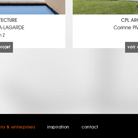
TECTURE
CPL AR
TA-LAGARDE
Corinne P
n Z
projet
voir 
ans & entreprises
inspiration
contact