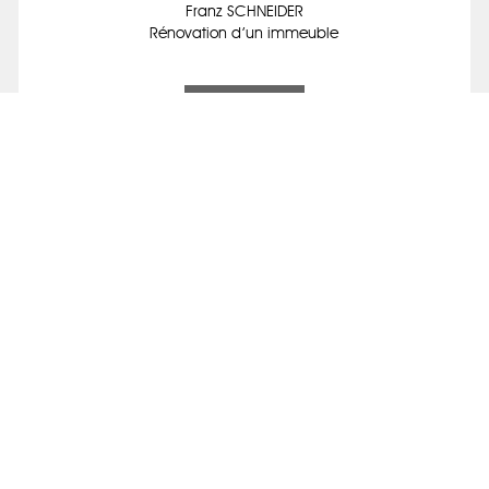
Franz SCHNEIDER
Rénovation d’un immeuble
voir ce projet
SARL FRANZ SCHNEIDER ARCHITECTURE
Franz SCHNEIDER
Aménagement d’appartement
voir ce projet