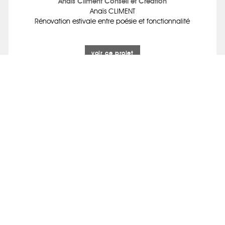
Anaïs Climent Conseil et Création
Anaïs CLIMENT
Rénovation estivale entre poésie et fonctionnalité
voir ce projet
STUDIO KASSIC
Cédric LE MOIGNE
L'appartement Garonne
voir ce projet