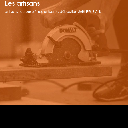
Les artisans
artisans toulouse
/
nos artisans
/
Sébastien JARLIERJS ALU