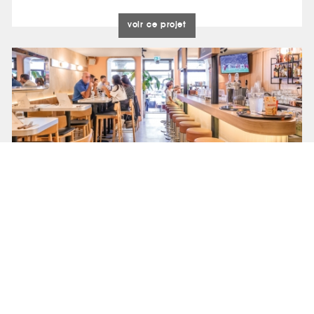
voir ce projet
CF. ARCHITECTES
Jean-Baptiste FERRER
Chéri Burger
voir ce projet