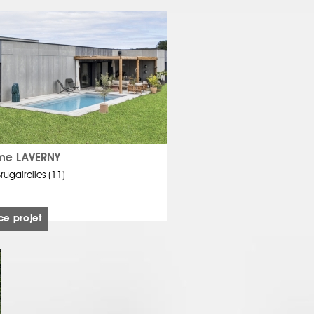
ume LAVERNY
rugairolles (11)
ce projet