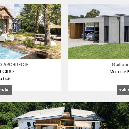
O ARCHITECTE
Guilla
LUCIDO
Maison V B
u bois
projet
voir 