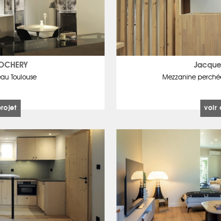
ROCHERY
Jacque
eau Toulouse
Mezzanine perchée 
projet
voir 