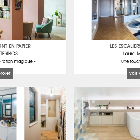
ONT EN PAPIER
LES ESCALIER
TESINOS
Laure 
piration magique »
Une touc
projet
voir 