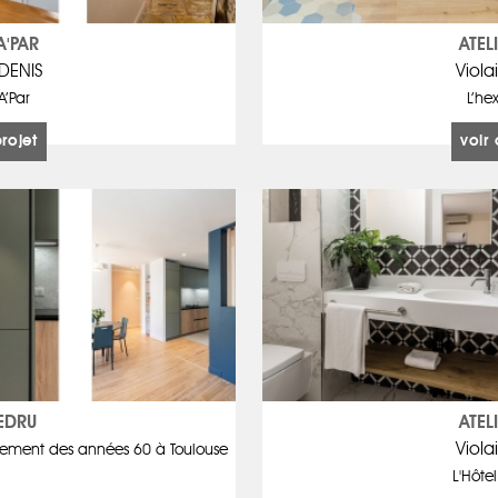
A'PAR
ATEL
 DENIS
Viola
 A’Par
L’he
projet
voir 
EDRU
ATEL
Viola
rtement des années 60 à Toulouse
L'Hôte