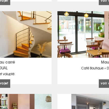
projet
voir 
au carré
Mau
OUAL
Café Boutique « D
et volupté
projet
voir 