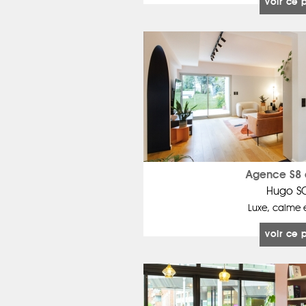
voir ce 
Agence S8 
Hugo S
Luxe, calme 
voir ce 