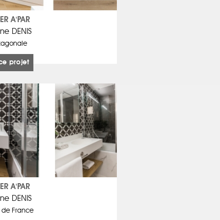
IER A'PAR
ine DENIS
xagonale
ce projet
IER A'PAR
ine DENIS
l de France