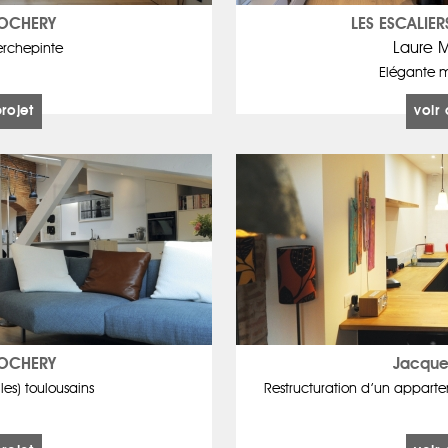
ROCHERY
LES ESCALIER
Laure 
erchepinte
Elégante 
projet
voir 
ROCHERY
Jacque
iles) toulousains
Restructuration d’un apparte