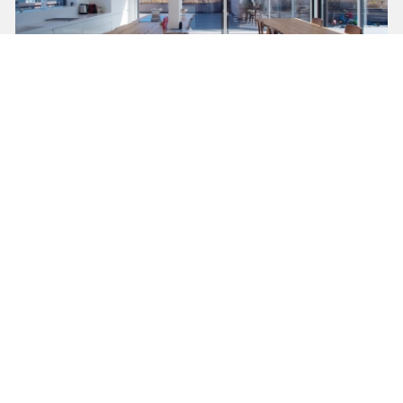
Virginie LUGOL
Appartement avec terrasse et extension
voir ce projet
SOL’ID