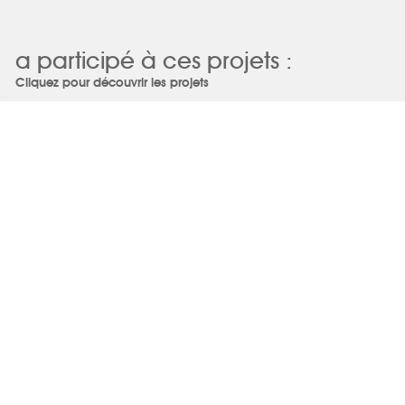
a participé à ces projets :
Cliquez pour découvrir les projets
Christine CLAVERE
Cabinet d’orthodontie O-G
voir ce projet