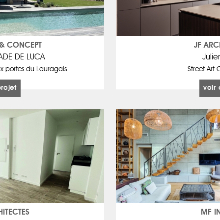
 & CONCEPT
JF ARC
ADE DE LUCA
Juli
x portes du Lauragais
Street Art 
projet
voir 
HITECTES
MF I