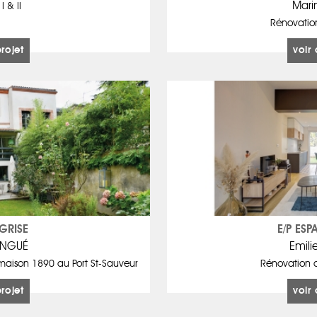
Mari
 & II
Rénovatio
projet
voir 
GRISE
E/P ES
RINGUÉ
Emili
 maison 1890 au Port St-Sauveur
Rénovation d
projet
voir 