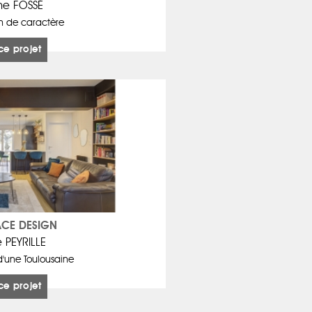
ne FOSSÉ
n de caractère
ce projet
PACE DESIGN
e PEYRILLE
'une Toulousaine
ce projet