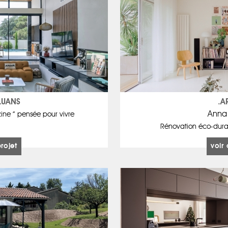
LUANS
.A
Anna
ine ” pensée pour vivre
Rénovation éco-durab
projet
voir 