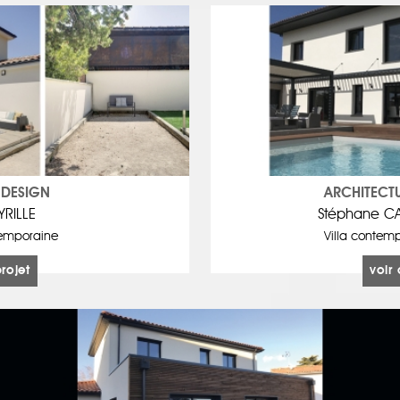
 DESIGN
ARCHITECT
YRILLE
Stéphane C
temporaine
Villa contemp
projet
voir 