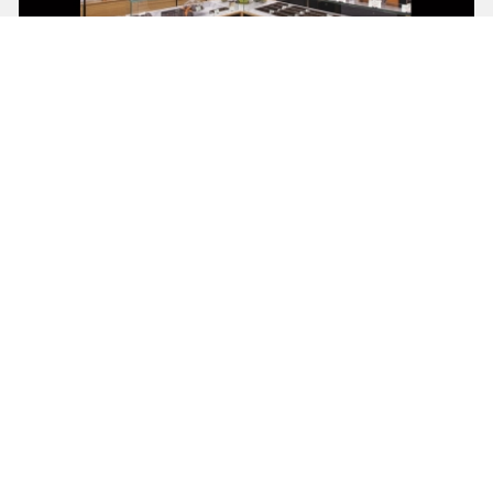
ATELIER D'ARCHITECTES D'ISLY
Marie-Pierre TERRADAS
Un nouvel écrin pour Criollo Chocolatier
voir ce projet
ARCHITECTURE & CONCEPT
Stéphane CARRADE DE LUCA
Construction d’une villa contemporaine à Blagnac