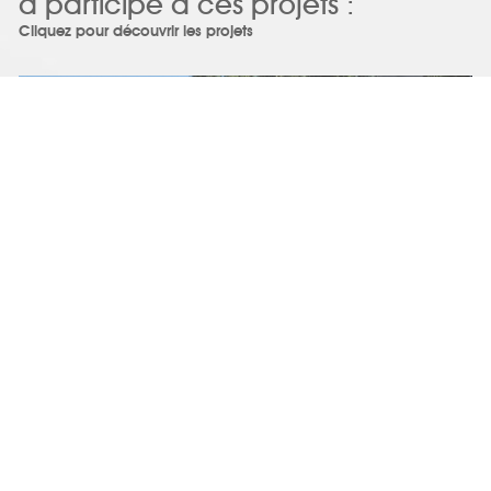
a participé à ces projets :
Cliquez pour découvrir les projets
ATELIER SCÉNARIO
Nicolas FERRIER
Maison en zinc dans les bois Montastruc la Conseillère
voir ce projet