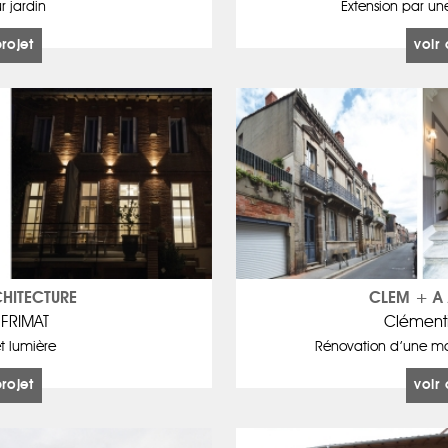
r jardin
Extension par une 
projet
voir 
HITECTURE
CLEM + A 
 FRIMAT
Clément
t lumière
Rénovation d’une mai
projet
voir 