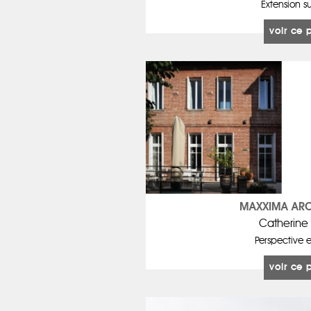
Extension su
voir ce 
MAXXIMA ARC
Catherine
Perspective e
voir ce 