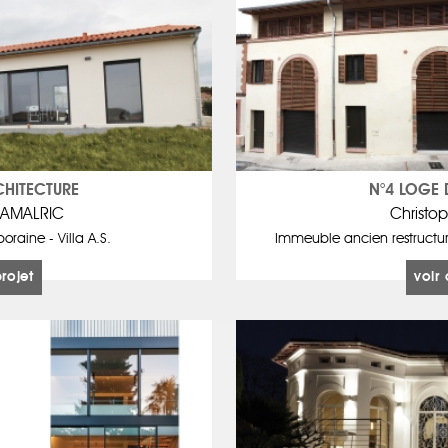
CHITECTURE
N°4 LOGE 
 AMALRIC
Christo
raine - Villa A.S.
Immeuble ancien restructur
projet
voir 