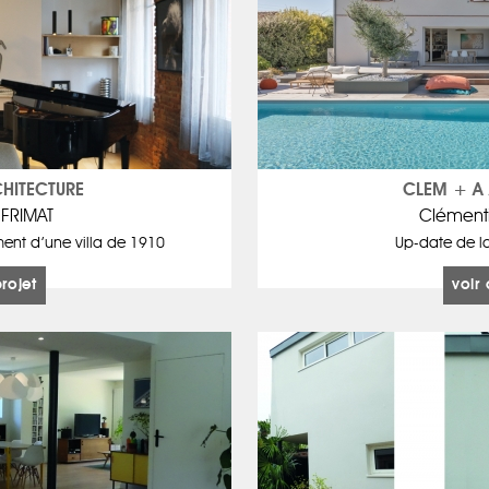
HITECTURE
CLEM + A 
 FRIMAT
Clément
nt d’une villa de 1910
Up-date de la
projet
voir 