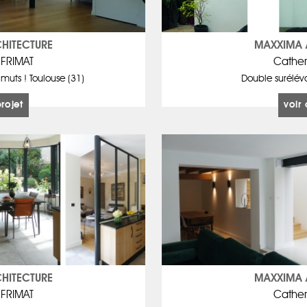
HITECTURE
MAXXIMA 
 FRIMAT
Cather
muts ! Toulouse (31)
Double suréléva
projet
voir 
HITECTURE
MAXXIMA 
 FRIMAT
Cather