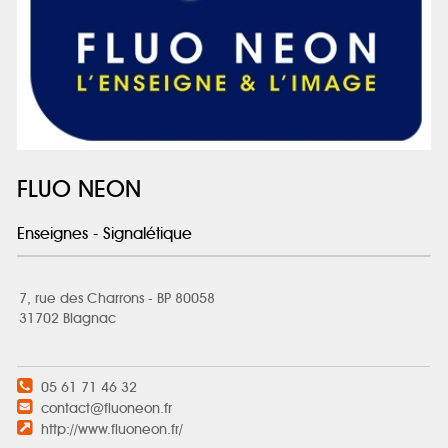
FLUO NEON
Enseignes - Signalétique
7, rue des Charrons - BP 80058
31702 Blagnac
05 61 71 46 32
contact@fluoneon.fr
http://www.fluoneon.fr/