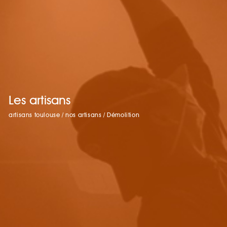
Les artisans
artisans toulouse
/
nos artisans
/
Démolition