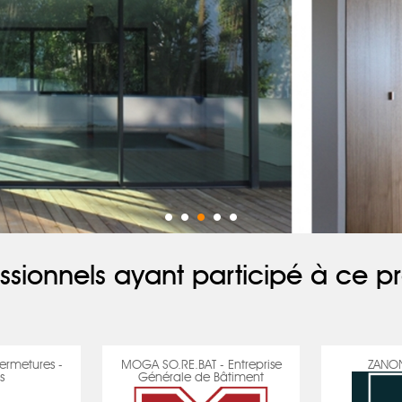
ssionnels ayant participé à ce pr
ermetures -
MOGA SO.RE.BAT - Entreprise
ZANON
s
Générale de Bâtiment