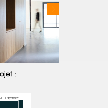
ojet :
I - Façadier