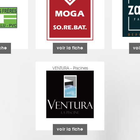
iche
voir la fiche
voi
VENTURA - Piscines
voir la fiche