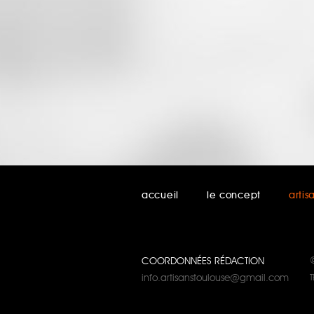
accueil
le concept
artis
COORDONNÉES RÉDACTION
info.artisanstoulouse@gmail.com
T