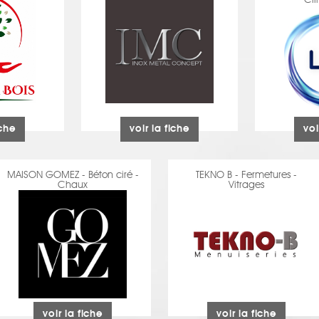
Cli
iche
voir la fiche
voi
MAISON GOMEZ - Béton ciré -
TEKNO B - Fermetures -
Chaux
Vitrages
voir la fiche
voir la fiche