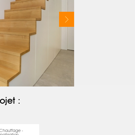
ojet :
 Chauffage -