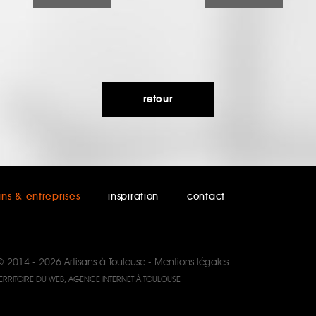
retour
ans & entreprises
inspiration
contact
© 2014 - 2026
Artisans à Toulouse
-
Mentions légales
ERRITOIRE DU WEB, AGENCE INTERNET À TOULOUSE