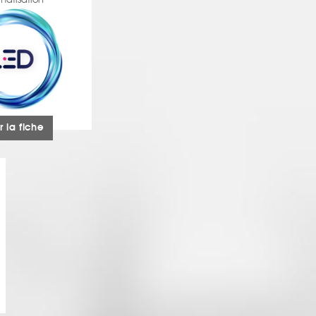
matisation
r la fiche