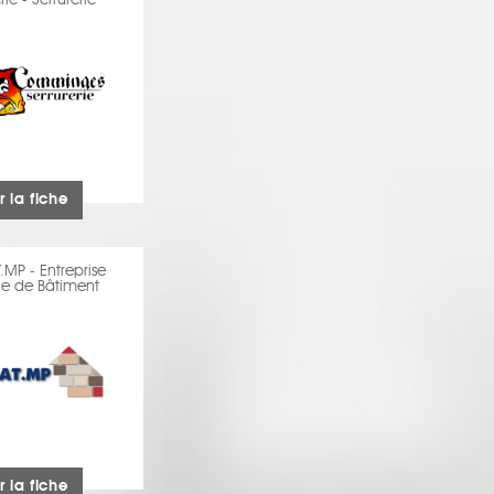
ie - Serrurerie
r la fiche
MP - Entreprise
e de Bâtiment
r la fiche