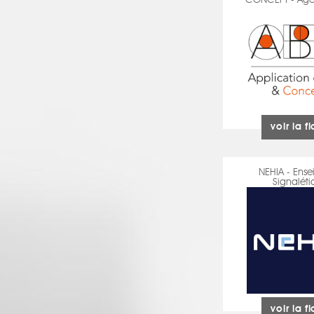
CONCEPT - Ag
voir la f
NEHIA - Ense
Signaléti
voir la f