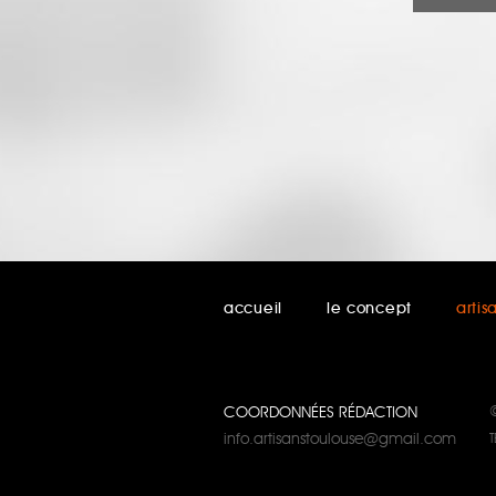
accueil
le concept
artis
COORDONNÉES RÉDACTION
info.artisanstoulouse@gmail.com
T