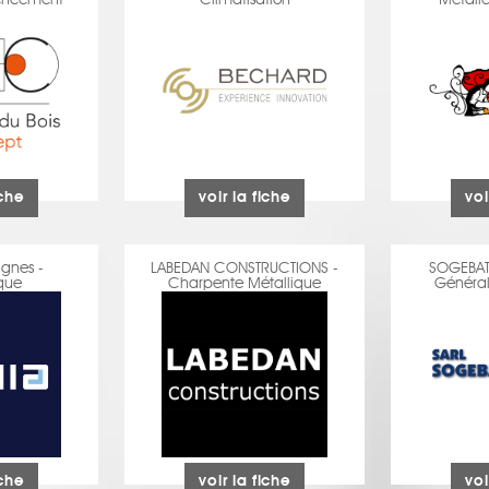
encement
Climatisation
Métaller
iche
voir la fiche
voi
ignes -
LABEDAN CONSTRUCTIONS -
SOGEBAT.
que
Charpente Métallique
Général
iche
voir la fiche
voi