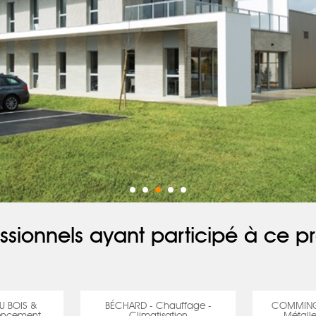
ssionnels ayant participé à ce pr
U BOIS &
BÉCHARD - Chauffage -
COMMINGE