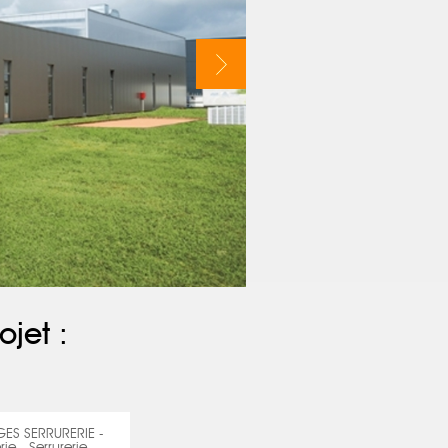
ojet :
S SERRURERIE -