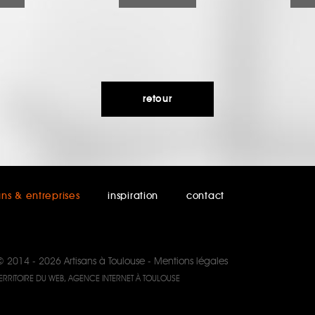
retour
ans & entreprises
inspiration
contact
© 2014 - 2026
Artisans à Toulouse
-
Mentions légales
ERRITOIRE DU WEB, AGENCE INTERNET À TOULOUSE