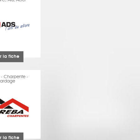
VC, Alu, Acier
r la fiche
- Charpente -
Bardage
r la fiche