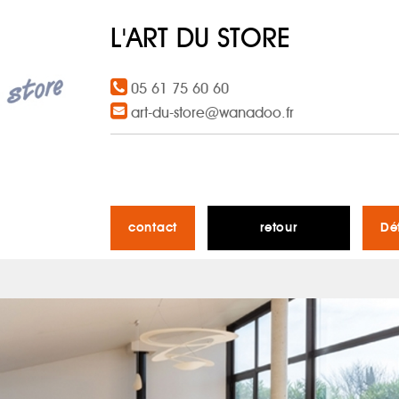
L'ART DU STORE
05 61 75 60 60
art-du-store@wanadoo.fr
contact
retour
Dé