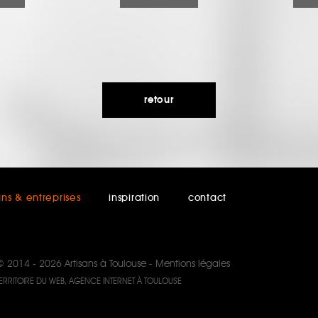
retour
ans & entreprises
inspiration
contact
© 2014 - 2026
Artisans à Toulouse
-
Mentions légales
ERRITOIRE DU WEB, AGENCE INTERNET À TOULOUSE