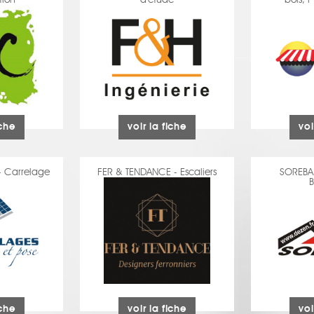
tion
d'étude
bois, P
iche
voir la fiche
voi
 Carrelage
FER & TENDANCE - Escaliers
SOREBA 
iche
voir la fiche
voi