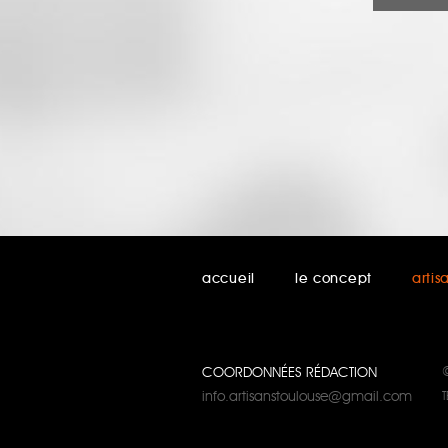
accueil
le concept
artis
COORDONNÉES RÉDACTION
info.artisanstoulouse@gmail.com
T