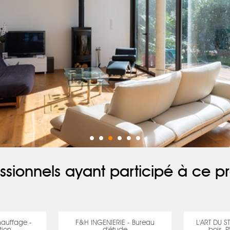
ssionnels ayant participé à ce pr
hauffage -
F&H INGENIERIE - Bureau
L'ART DU S