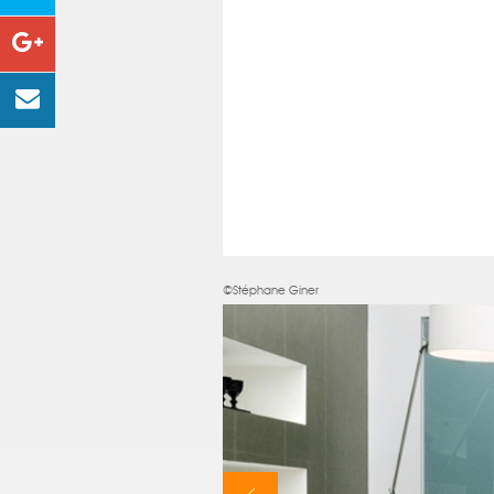
©Stéphane Giner