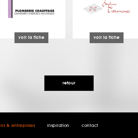
voir la fiche
voir la fiche
retour
ans & entreprises
inspiration
contact