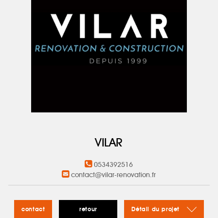
VILAR
0534392516
contact@vilar-renovation.fr
contact
retour
Détail du projet