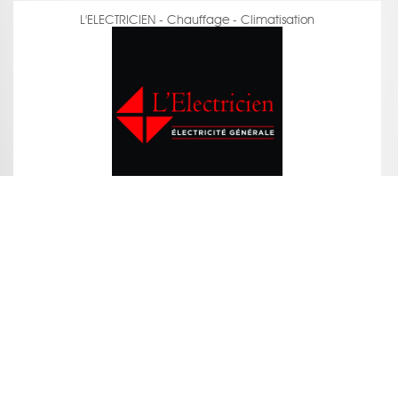
L'ELECTRICIEN - Chauffage - Climatisation
voir la fiche
WERENOV31 - Peinture