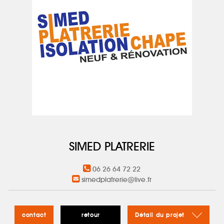
SIMED PLATRERIE
06 26 64 72 22
simedplatrerie@live.fr
contact
retour
Détail du projet