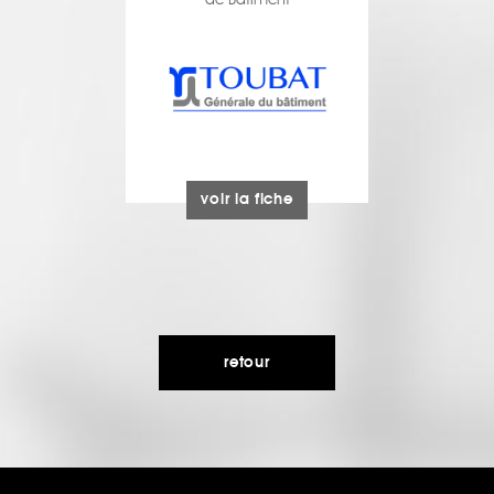
de Bâtiment
voir la fiche
retour