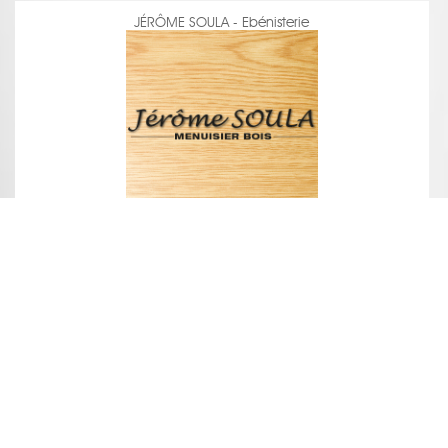
JÉRÔME SOULA - Ebénisterie
voir la fiche
L'ÂGE DU BOIS - Charpente - Bardage