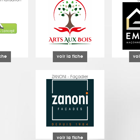
imatisation
B
iche
voir la fiche
voi
ZANONI - Façadier
voir la fiche