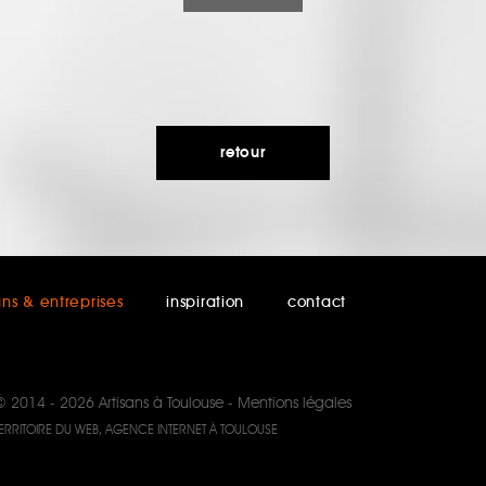
retour
ans & entreprises
inspiration
contact
© 2014 - 2026
Artisans à Toulouse
-
Mentions légales
ERRITOIRE DU WEB, AGENCE INTERNET À TOULOUSE