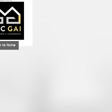
âtiment
r la fiche