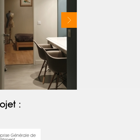
ojet :
prise Générale de