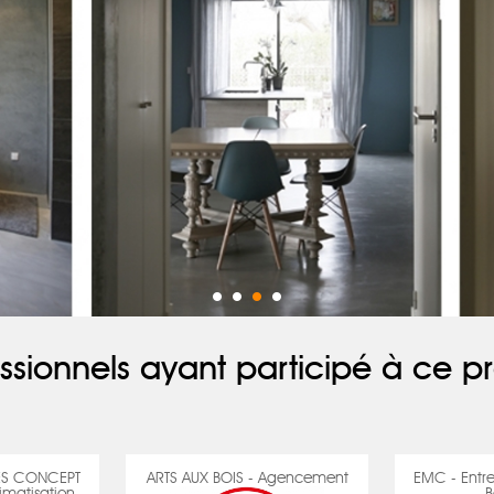
ssionnels ayant participé à ce pr
ES CONCEPT
ARTS AUX BOIS - Agencement
EMC - Entre