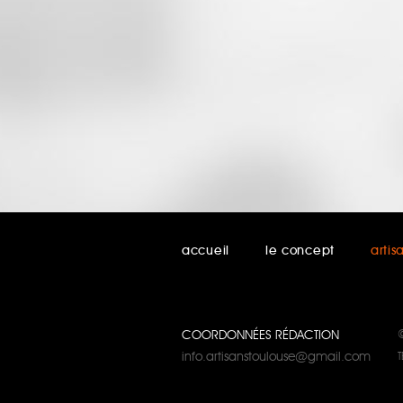
accueil
le concept
artis
COORDONNÉES RÉDACTION
info.artisanstoulouse@gmail.com
T